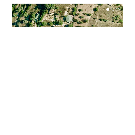
HISTORIE
Vanaf 1998 tot 2018 was dit een meditatie-oord voor
leerlingen van de School of Light. Zij hebben met elkaar
deze bijzondere plek gebouwd!